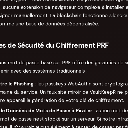
 aucune extension de navigateur complexe à installer 
 signer manuellement. La blockchain fonctionne silenci
comme une base de données décentralisée.
es de Sécurité du Chiffrement PRF
ans mot de passe basé sur PRF offre des garanties de s
enir avec des systèmes traditionnels :
re le Phishing
: les passkeys WebAuthn sont cryptogra
ine du service. Un faux site miroir de VaultKeepR ne p
re appareil la génération de votre clé de chiffrement.
de Données de Mots de Passe à Pirater
: aucun mot de
ot de passe n'est stocké sur un serveur. Si notre infra
e, il n'y aurait aucun élément à tenter de casser par f