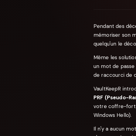
Pendant des décen
mémoriser son mot
quelqu'un le déc
Même les solution
un mot de passe 
de raccourci de d
VaultKeepR introd
PRF (Pseudo-Ra
votre coffre-for
Windows Hello).
Il n'y a aucun mo