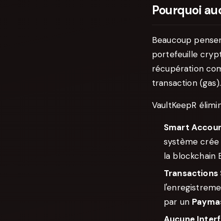
Pourquoi auc
Beaucoup pensent
portefeuille cry
récupération com
transaction (gas).
VaultKeepR élimi
Smart Accou
système crée 
la blockchain B
Transactions 
l'enregistrem
par un
Payma
Aucune Inter