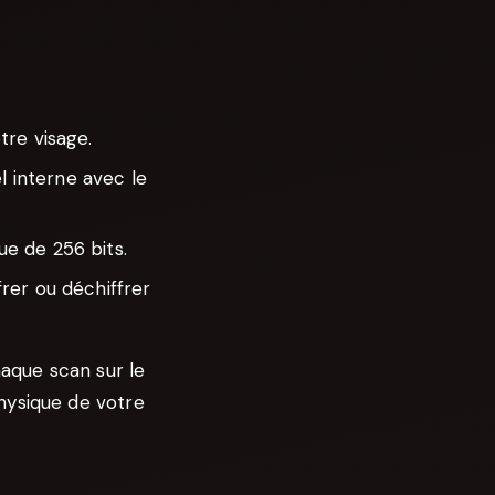
tre visage.
l interne avec le
e de 256 bits.
frer ou déchiffrer
haque scan sur le
hysique de votre