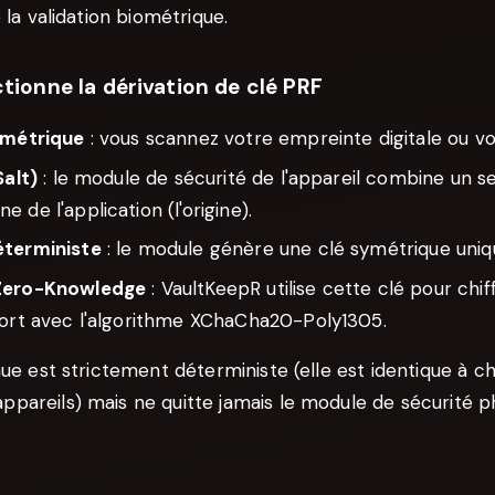
 la validation biométrique.
ionne la dérivation de clé PRF
ométrique
: vous scannez votre empreinte digitale ou vo
Salt)
: le module de sécurité de l'appareil combine un se
 de l'application (l'origine).
éterministe
: le module génère une clé symétrique uniqu
Zero-Knowledge
: VaultKeepR utilise cette clé pour chif
fort avec l'algorithme XChaCha20-Poly1305.
nue est strictement déterministe (elle est identique à c
pareils) mais ne quitte jamais le module de sécurité p