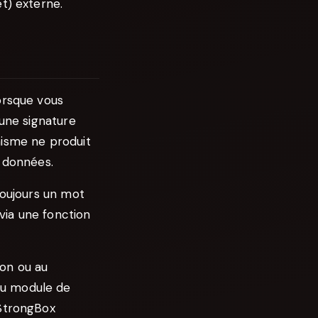
t) externe.
orsque vous
 une signature
nisme ne produit
s données.
toujours un mot
 via une fonction
ion ou au
au module de
 StrongBox