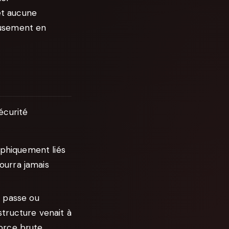
et aucune
eusement en
écurité
phiquement liés
ourra jamais
 passe ou
structure venait à
orce brute.