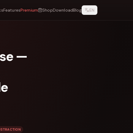
ks
Features
Premium
Shop
Download
Blog
EN
sse —
de
STRACTION