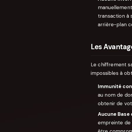
manuellement,
transaction à
arrière-plan 
Les Avantag
Le chiffrement s
impossibles à obt
Immunité cont
au nom de doma
obtenir de vot
Aucune Base 
empreinte de m
être compromis