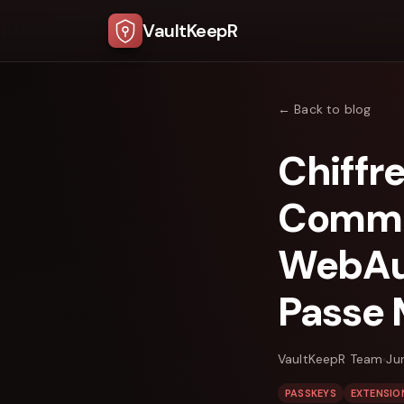
VaultKeepR
← Back to blog
Chiffr
Commen
WebAut
Passe 
VaultKeepR Team
Ju
PASSKEYS
EXTENSIO