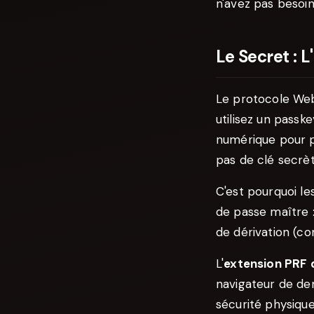
n'avez pas besoin
Le Secret :
Le protocole Web
utilisez un passk
numérique pour p
pas de clé secrèt
C'est pourquoi le
de passe maître :
de dérivation (c
L'
extension PRF
navigateur de de
sécurité physiqu