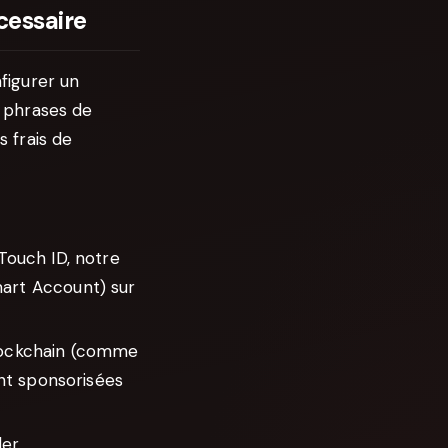
cessaire
figurer un
 phrases de
 frais de
Touch ID, notre
art Account) sur
blockchain (comme
nt sponsorisées
der