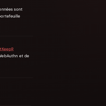
données sont
ortefeuille
ltKeepR
 WebAuthn et de