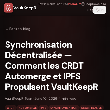
How it works
Features
Premium
Shop
Download
VaultKeepR
EN
Blog
← Back to blog
Synchronisation
Décentralisée —
Comment les CRDT
Automerge et IPFS
Propulsent VaultKeepR
VaultKeepR Team
June 10, 2026
4
min read
CRDT
AUTOMERGE
IPFS
SYNCHRONISATION
DECENTRALISE