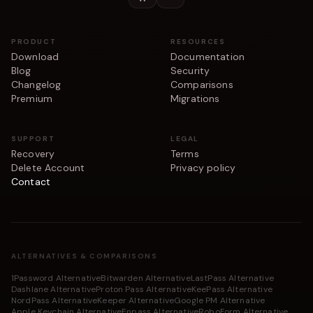
PRODUCT
RESOURCES
Download
Documentation
Blog
Security
Changelog
Comparisons
Premium
Migrations
SUPPORT
LEGAL
Recovery
Terms
Delete Account
Privacy policy
Contact
ALTERNATIVES & COMPARISONS
1Password Alternative
Bitwarden Alternative
LastPass Alternative
Dashlane Alternative
Proton Pass Alternative
KeePass Alternative
NordPass Alternative
Keeper Alternative
Google PM Alternative
Apple Keychain Alternative
Enpass Alternative
RoboForm Alternative