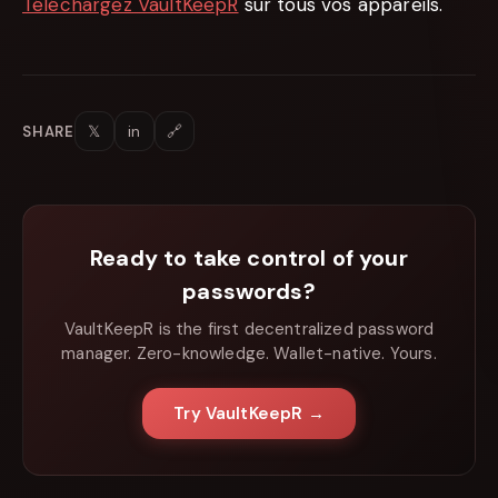
Téléchargez VaultKeepR
sur tous vos appareils.
𝕏
in
🔗
SHARE
Ready to take control of your
passwords?
VaultKeepR is the first decentralized password
manager. Zero-knowledge. Wallet-native. Yours.
Try VaultKeepR →