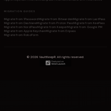
MIGRATION GUIDES
Migrate from 1Password
Migrate from Bitwarden
Migrate from LastPass
Migrate from Dashlane
Migrate from Proton Pass
Migrate from KeePass
Migrate from NordPass
Migrate from Keeper
Migrate from Google PM
Migrate from Apple Keychain
Migrate from Enpass
Migrate from RoboForm
©
2026
VaultKeepR
.
All rights reserved.