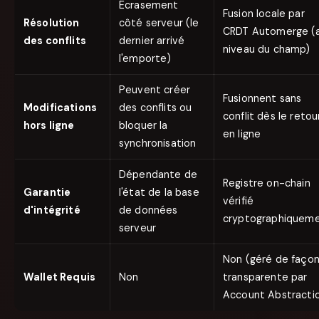
Écrasement
Fusion locale par
Résolution
côté serveur (le
CRDT Automerge (
des conflits
dernier arrivé
niveau du champ)
l'emporte)
Peuvent créer
Fusionnent sans
Modifications
des conflits ou
conflit dès le retou
hors ligne
bloquer la
en ligne
synchronisation
Dépendante de
Registre on-chain
Garantie
l'état de la base
vérifié
d'intégrité
de données
cryptographiquem
serveur
Non (géré de faço
Wallet Requis
Non
transparente par
Account Abstracti